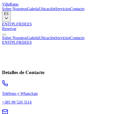
Villa
Ratac
Sobre Nosotros
Galería
Ubicación
Servicios
Contacto
ES
EN
IT
PL
FR
DE
ES
Reservar
Sobre Nosotros
Galería
Ubicación
Servicios
Contacto
EN
IT
PL
FR
DE
ES
Detalles de Contacto
Teléfono y WhatsApp
+385 99 526 3114