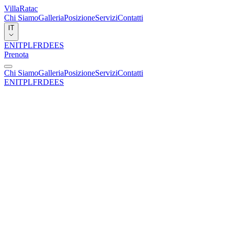
Villa
Ratac
Chi Siamo
Galleria
Posizione
Servizi
Contatti
IT
EN
IT
PL
FR
DE
ES
Prenota
Chi Siamo
Galleria
Posizione
Servizi
Contatti
EN
IT
PL
FR
DE
ES